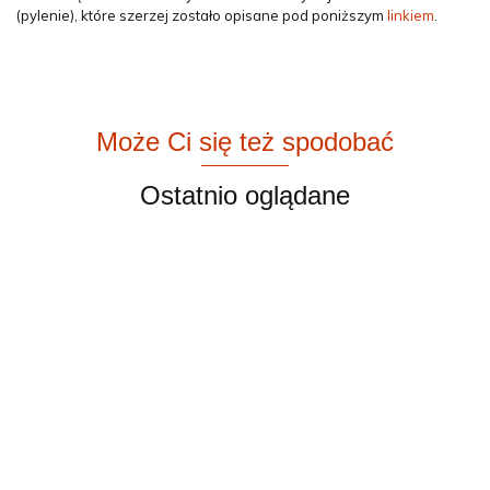
(pylenie), które szerzej zostało opisane pod poniższym
linkiem
.
Może Ci się też spodobać
Ostatnio oglądane
Dywan
Dywan
Dywan
Dywan
wełniany
berberyjski
berberyjski
berberyjski
Sahara 1.54 /
Cream
Cream II
Cream III
4100.00
3900.00