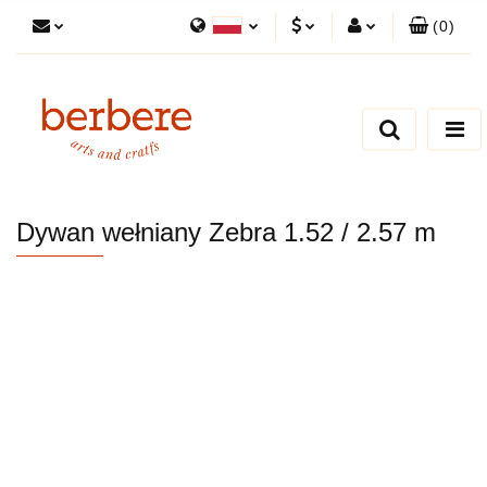
(
0
)
Polski
PLN
Zaloguj się
English
Zarejestruj się
EUR
Dodaj zgłoszenie
Zgody cookies
Dywan wełniany Zebra 1.52 / 2.57 m