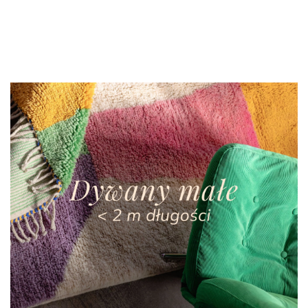
4400.00
4000.00
2.40 m
1.36/2.60 m
1.57/2.55 m
1.34/2.55 m
-15%
3500.00