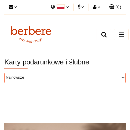
(
0
)
Polski
PLN
Zaloguj się
English
Zarejestruj się
EUR
Dodaj zgłoszenie
Zgody cookies
Karty podarunkowe i ślubne