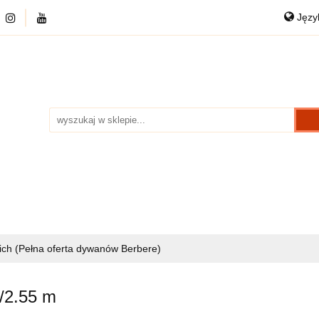
Jęz
DYWANY
PRZEDSPRZEDAŻ
CHODNIKI
P
Po
NKOWE
DANE KONTAKTOWE
O NAS
Eng
RZEDAŻ
CHODNIKI
PUFY WEŁNIANE
KAR
ch (Pełna oferta dywanów Berbere)
7/2.55 m