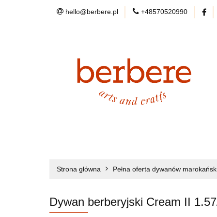
hello@berbere.pl
+48570520990
WYPRZEDAŻ
KARTY PODARU
WYPRZEDAŻ
DYWANY
PRZEDSP
DANE KONTAKTOWE
Strona główna
Pełna oferta dywanów marokański
O NAS
Dywan berberyjski Cream II 1.5