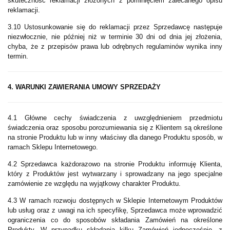
skuteczność reklamacji złożonych z pominięciem zalecanego opisu
reklamacji.
3.10 Ustosunkowanie się do reklamacji przez Sprzedawcę następuje
niezwłocznie, nie później niż w terminie 30 dni od dnia jej złożenia,
chyba, że z przepisów prawa lub odrębnych regulaminów wynika inny
termin.
4. WARUNKI ZAWIERANIA UMOWY SPRZEDAŻY
4.1 Główne cechy świadczenia z uwzględnieniem przedmiotu
świadczenia oraz sposobu porozumiewania się z Klientem są określone
na stronie Produktu lub w inny właściwy dla danego Produktu sposób, w
ramach Sklepu Internetowego.
4.2 Sprzedawca każdorazowo na stronie Produktu informuję Klienta,
który z Produktów jest wytwarzany i sprowadzany na jego specjalne
zamówienie ze względu na wyjątkowy charakter Produktu.
4.3 W ramach rozwoju dostępnych w Sklepie Internetowym Produktów
lub usług oraz z uwagi na ich specyfikę, Sprzedawca może wprowadzić
ograniczenia co do sposobów składania Zamówień na określone
Produkty. W przypadku składania kilku Zamówień jednocześnie, z