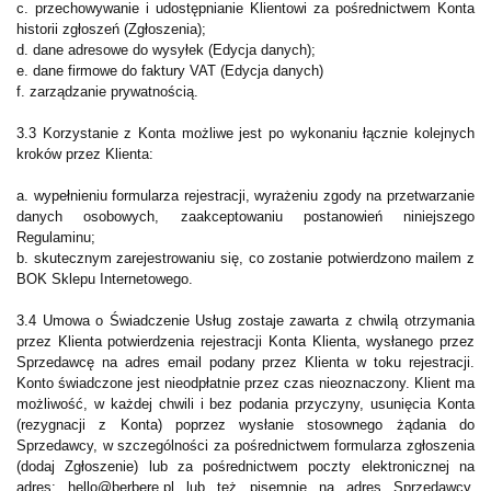
c. przechowywanie i udostępnianie Klientowi za pośrednictwem Konta
historii zgłoszeń (Zgłoszenia);
d. dane adresowe do wysyłek (Edycja danych);
e. dane firmowe do faktury VAT (Edycja danych)
f. zarządzanie prywatnością.
3.3 Korzystanie z Konta możliwe jest po wykonaniu łącznie kolejnych
kroków przez Klienta:
a. wypełnieniu formularza rejestracji, wyrażeniu zgody na przetwarzanie
danych osobowych, zaakceptowaniu postanowień niniejszego
Regulaminu;
b. skutecznym zarejestrowaniu się, co zostanie potwierdzono mailem z
BOK Sklepu Internetowego.
3.4 Umowa o Świadczenie Usług zostaje zawarta z chwilą otrzymania
przez Klienta potwierdzenia rejestracji Konta Klienta, wysłanego przez
Sprzedawcę na adres email podany przez Klienta w toku rejestracji.
Konto świadczone jest nieodpłatnie przez czas nieoznaczony. Klient ma
możliwość, w każdej chwili i bez podania przyczyny, usunięcia Konta
(rezygnacji z Konta) poprzez wysłanie stosownego żądania do
Sprzedawcy, w szczególności za pośrednictwem formularza zgłoszenia
(dodaj Zgłoszenie) lub za pośrednictwem poczty elektronicznej na
adres: hello@berbere.pl lub też pisemnie na adres Sprzedawcy.