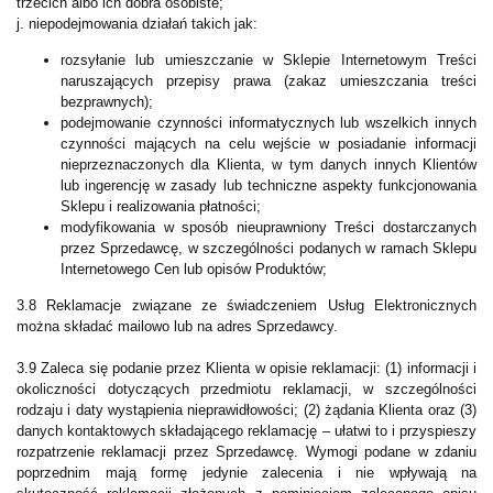
trzecich albo ich dobra osobiste;
j. niepodejmowania działań takich jak:
rozsyłanie lub umieszczanie w Sklepie Internetowym Treści
naruszających przepisy prawa (zakaz umieszczania treści
bezprawnych);
podejmowanie czynności informatycznych lub wszelkich innych
czynności mających na celu wejście w posiadanie informacji
nieprzeznaczonych dla Klienta, w tym danych innych Klientów
lub ingerencję w zasady lub techniczne aspekty funkcjonowania
Sklepu i realizowania płatności;
modyfikowania w sposób nieuprawniony Treści dostarczanych
przez Sprzedawcę, w szczególności podanych w ramach Sklepu
Internetowego Cen lub opisów Produktów;
3.8 Reklamacje związane ze świadczeniem Usług Elektronicznych
można składać mailowo lub na adres Sprzedawcy.
3.9 Zaleca się podanie przez Klienta w opisie reklamacji: (1) informacji i
okoliczności dotyczących przedmiotu reklamacji, w szczególności
rodzaju i daty wystąpienia nieprawidłowości; (2) żądania Klienta oraz (3)
danych kontaktowych składającego reklamację – ułatwi to i przyspieszy
rozpatrzenie reklamacji przez Sprzedawcę. Wymogi podane w zdaniu
poprzednim mają formę jedynie zalecenia i nie wpływają na