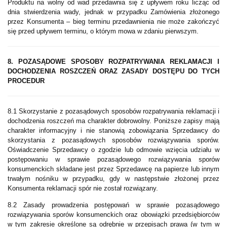
Produktu na wolny od wad przedawnia się z upływem roku licząc od
dnia stwierdzenia wady, jednak w przypadku Zamówienia złożonego
przez Konsumenta – bieg terminu przedawnienia nie może zakończyć
się przed upływem terminu, o którym mowa w zdaniu pierwszym.
8. POZASĄDOWE SPOSOBY ROZPATRYWANIA REKLAMACJI I
DOCHODZENIA ROSZCZEŃ ORAZ ZASADY DOSTĘPU DO TYCH
PROCEDUR
8.1 Skorzystanie z pozasądowych sposobów rozpatrywania reklamacji i
dochodzenia roszczeń ma charakter dobrowolny. Poniższe zapisy mają
charakter informacyjny i nie stanowią zobowiązania Sprzedawcy do
skorzystania z pozasądowych sposobów rozwiązywania sporów.
Oświadczenie Sprzedawcy o zgodzie lub odmowie wzięcia udziału w
postępowaniu w sprawie pozasądowego rozwiązywania sporów
konsumenckich składane jest przez Sprzedawcę na papierze lub innym
trwałym nośniku w przypadku, gdy w następstwie złożonej przez
Konsumenta reklamacji spór nie został rozwiązany.
8.2 Zasady prowadzenia postępowań w sprawie pozasądowego
rozwiązywania sporów konsumenckich oraz obowiązki przedsiębiorców
w tym zakresie określone są odrębnie w przepisach prawa (w tym w