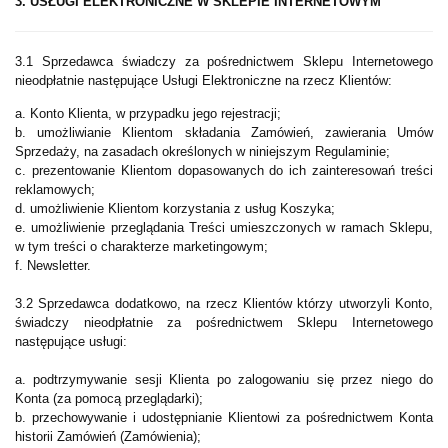
3. USŁUGI ELEKTRONICZNE W SKLEPIE INTERNETOWYM
3.1 Sprzedawca świadczy za pośrednictwem Sklepu Internetowego
nieodpłatnie następujące Usługi Elektroniczne na rzecz Klientów:
a. Konto Klienta, w przypadku jego rejestracji;
b. umożliwianie Klientom składania Zamówień, zawierania Umów
Sprzedaży, na zasadach określonych w niniejszym Regulaminie;
c. prezentowanie Klientom dopasowanych do ich zainteresowań treści
reklamowych;
d. umożliwienie Klientom korzystania z usług Koszyka;
e. umożliwienie przeglądania Treści umieszczonych w ramach Sklepu,
w tym treści o charakterze marketingowym;
f. Newsletter.
3.2 Sprzedawca dodatkowo, na rzecz Klientów którzy utworzyli Konto,
świadczy nieodpłatnie za pośrednictwem Sklepu Internetowego
następujące usługi:
a. podtrzymywanie sesji Klienta po zalogowaniu się przez niego do
Konta (za pomocą przeglądarki);
b. przechowywanie i udostępnianie Klientowi za pośrednictwem Konta
historii Zamówień (Zamówienia);