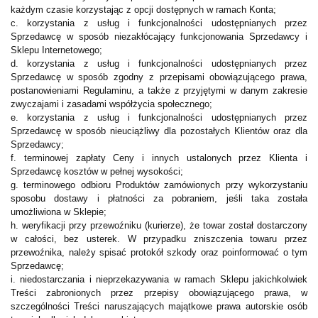
każdym czasie korzystając z opcji dostępnych w ramach Konta;
c. korzystania z usług i funkcjonalności udostępnianych przez
Sprzedawcę w sposób niezakłócający funkcjonowania Sprzedawcy i
Sklepu Internetowego;
d. korzystania z usług i funkcjonalności udostępnianych przez
Sprzedawcę w sposób zgodny z przepisami obowiązującego prawa,
postanowieniami Regulaminu, a także z przyjętymi w danym zakresie
zwyczajami i zasadami współżycia społecznego;
e. korzystania z usług i funkcjonalności udostępnianych przez
Sprzedawcę w sposób nieuciążliwy dla pozostałych Klientów oraz dla
Sprzedawcy;
f. terminowej zapłaty Ceny i innych ustalonych przez Klienta i
Sprzedawcę kosztów w pełnej wysokości;
g. terminowego odbioru Produktów zamówionych przy wykorzystaniu
sposobu dostawy i płatności za pobraniem, jeśli taka została
umożliwiona w Sklepie;
h. weryfikacji przy przewoźniku (kurierze), że towar został dostarczony
w całości, bez usterek. W przypadku zniszczenia towaru przez
przewoźnika, należy spisać protokół szkody oraz poinformować o tym
Sprzedawcę;
i. niedostarczania i nieprzekazywania w ramach Sklepu jakichkolwiek
Treści zabronionych przez przepisy obowiązującego prawa, w
szczególności Treści naruszających majątkowe prawa autorskie osób