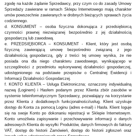
zgodę na każde żądanie Sprzedawcy, przy czym co do zasady Umowy
Sprzedaży zawierane w ramach Sklepu Internetowego mają charakter
umów powszechnie zawieranych w drobnych bieżących sprawach życia
codziennego.
d. KONSUMENT – osoba fizyczna dokonująca z przedsiębiorcą
czynności prawnej niezwiązanej bezpośrednio
z jej działalnością
gospodarczą lub zawodową.
e. PRZEDSIĘBIORCA – KONSUMENT - Klient, który jest osobą
fizyczną zawierającą umowę bezpośrednio związaną z jego
działalnością gospodarczą, gdy z treści tej umowy wynika, że nie
posiada ona dla niego charakteru zawodowego, wynikającego w
szczególności z przedmiotu wykonywanej działalności gospodarczej,
udostępnionego na podstawie przepisów o Centralnej Ewidencji i
Informacji Działalności Gospodarczej.
f. KONTO KLIENTA – Usługa Elektroniczna; oznaczony indywidualną
nazwą (Loginem) i Hasłem podanym przez Klienta zbiór zasobów w
systemie teleinformatycznym Sprzedawcy, pozwalający na korzystanie
przez Klienta z dodatkowych funkcjonalności/usług. Klient uzyskuje
dostęp do Konta za pomocą Loginu (adres e-mail) i Hasła. Klient loguje
się na swoje Konto po dokonaniu rejestracji w Sklepie Internetowym.
Konto umożliwia zapisywanie i przechowywanie informacji o danych
adresowych Klienta do wysyłki Produktów, danych firmowych do faktury
VAT, dostęp do historii Zamówień, dostęp do historii zgłoszeń oraz