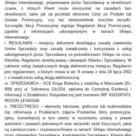
Sklepu Internetowego, proponowane przez Sprzedawcę w określonym
czasie, z których Klient może skorzystać na zasadach tam
określonych, takie jak na przykład obniżenie Ceny za Produkt lub
Zestaw Promocyjny, czy też obniżenie/brak kosztów wysyłki.
Szczegóły Akcji Promocyjnej reguluje Regulamin Akcji Promocyjnej,
zgodnie z informacjami udostępnionymi w ramach Sklepu
Internetowego.
l. REGULAMIN – niniejszy dokument określający zasady zawierania
Umów Sprzedaży oraz zasady świadczenia i korzystania z usług
udostępnianych przez Sprzedawcę za pośrednictwem Sklepu na rzecz
Klientów. Regulamin określa prawa i obowiązki Klienta i Sprzedawcy. W
zakresie usług świadczonych drogą elektroniczną niniejszy Regulamin
jest regulaminem, o którym mowa w art. 8 ustawy z dnia 18 lipca 2002
r. o świadczeniu usług drogą elektroniczną.
m. SPRZEDAWCA – SCE Kinga Bielecka z siedzibą w Warszawie (01-
909) przy ul. Sokratesa 13c/154, wpisana do Centralnej Ewidencji i
Informacji o Działalności Gospodarczej pod numerem NIP 8161597473,
REGON 147443166.
n. TREŚĆ/TREŚCI – elementy tekstowe, graficzne lub multimedialne
(np. informacje o Produktach, zdjęcia Produktów, filmy promocyjne,
opisy, komentarze) w tym utwory w rozumieniu ustawy o prawie
autorskim i prawach pokrewnych oraz wizerunki osób fizycznych, jakie
są zamieszczane i rozpowszechniane w ramach Sklepu Internetowego
przez odpowiednio Sprzedawcę, kontrahentów Sprzedawcy, Klienta albo