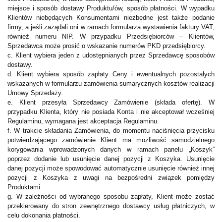
miejsce i sposób dostawy Produktu/ów, sposób płatności. W wypadku
Klientów niebędących Konsumentami niezbędne jest także podanie
firmy, a jeśli zażądali oni w ramach formularza wystawienia faktury VAT,
również numeru NIP. W przypadku Przedsiębiorców – Klientów,
Sprzedawca może prosić o wskazanie numerów PKD przedsiębiorcy.
c. Klient wybiera jeden z udostępnianych przez Sprzedawcę sposobów
dostawy.
d. Klient wybiera sposób zapłaty Ceny i ewentualnych pozostałych
wskazanych w formularzu zamówienia sumarycznych kosztów realizacji
Umowy Sprzedaży.
e. Klient przesyła Sprzedawcy Zamówienie (składa ofertę). W
przypadku Klienta, który nie posiada Konta i nie akceptował wcześniej
Regulaminu, wymagana jest akceptacja Regulaminu.
f. W trakcie składania Zamówienia, do momentu naciśnięcia przycisku
potwierdzającego zamówienie Klient ma możliwość samodzielnego
korygowania wprowadzonych danych w ramach panelu „Koszyk”
poprzez dodanie lub usunięcie danej pozycji z Koszyka. Usunięcie
danej pozycji może spowodować automatycznie usunięcie również innej
pozycji z Koszyka z uwagi na bezpośredni związek pomiędzy
Produktami.
g. W zależności od wybranego sposobu zapłaty, Klient może zostać
przekierowany do stron zewnętrznego dostawcy usług płatniczych, w
celu dokonania płatności.