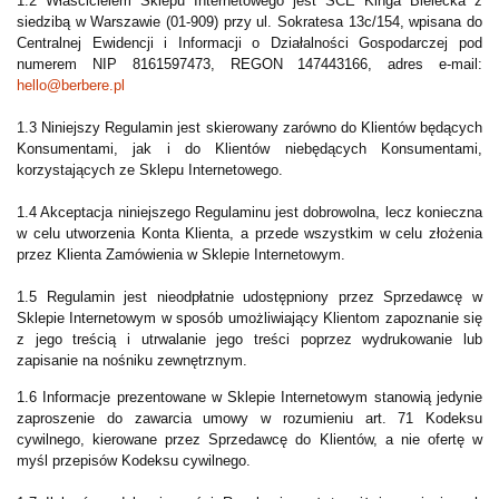
1.2 Właścicielem Sklepu Internetowego jest SCE Kinga Bielecka z
siedzibą w Warszawie (01-909) przy ul. Sokratesa 13c/154, wpisana do
Centralnej Ewidencji i Informacji o Działalności Gospodarczej pod
numerem NIP 8161597473, REGON 147443166, adres e-mail:
hello@berbere.pl
1.3 Niniejszy Regulamin jest skierowany zarówno do Klientów będących
Konsumentami, jak i do Klientów niebędących Konsumentami,
korzystających ze Sklepu Internetowego.
1.4 Akceptacja niniejszego Regulaminu jest dobrowolna, lecz konieczna
w celu utworzenia Konta Klienta, a przede wszystkim w celu złożenia
przez Klienta Zamówienia w Sklepie Internetowym.
1.5 Regulamin jest nieodpłatnie udostępniony przez Sprzedawcę w
Sklepie Internetowym w sposób umożliwiający Klientom zapoznanie się
z jego treścią i utrwalanie jego treści poprzez wydrukowanie lub
zapisanie na nośniku zewnętrznym.
1.6 Informacje prezentowane w Sklepie Internetowym stanowią jedynie
zaproszenie do zawarcia umowy w rozumieniu art. 71 Kodeksu
cywilnego, kierowane przez Sprzedawcę do Klientów, a nie ofertę w
myśl przepisów Kodeksu cywilnego.