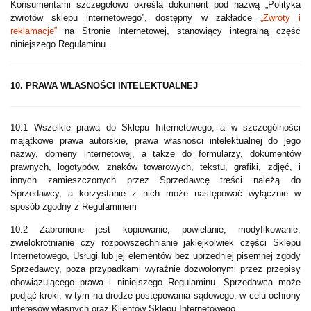
Konsumentami szczegółowo określa dokument pod nazwą „Polityka
zwrotów sklepu internetowego”, dostępny w zakładce
„Zwroty i
reklamacje”
na Stronie Internetowej, stanowiący integralną część
niniejszego Regulaminu.
10. PRAWA WŁASNOŚCI INTELEKTUALNEJ
10.1 Wszelkie prawa do Sklepu Internetowego, a w szczególności
majątkowe prawa autorskie, prawa własności intelektualnej do jego
nazwy, domeny internetowej, a także do formularzy, dokumentów
prawnych, logotypów, znaków towarowych, tekstu, grafiki, zdjęć, i
innych zamieszczonych przez Sprzedawcę treści należą do
Sprzedawcy, a korzystanie z nich może następować wyłącznie w
sposób zgodny z Regulaminem
10.2 Zabronione jest kopiowanie, powielanie, modyfikowanie,
zwielokrotnianie czy rozpowszechnianie jakiejkolwiek części Sklepu
Internetowego, Usługi lub jej elementów bez uprzedniej pisemnej zgody
Sprzedawcy, poza przypadkami wyraźnie dozwolonymi przez przepisy
obowiązującego prawa i niniejszego Regulaminu. Sprzedawca może
podjąć kroki, w tym na drodze postępowania sądowego, w celu ochrony
interesów własnych oraz Klientów Sklepu Internetowego.