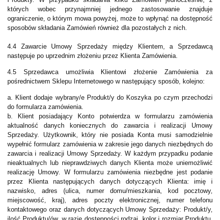
których wobec przynajmniej jednego zastosowanie znajduje
ograniczenie, o którym mowa powyżej, może to wpłynąć na dostępność
sposobów składania Zamówień również dla pozostałych z nich.
4.4 Zawarcie Umowy Sprzedaży między Klientem, a Sprzedawcą
następuje po uprzednim złożeniu przez Klienta Zamówienia.
4.5 Sprzedawca umożliwia Klientowi złożenie Zamówienia za
pośrednictwem Sklepu Internetowego w następujący sposób, kolejno:
a. Klient dodaje wybrany/e Produkt/y do Koszyka po czym przechodzi
do formularza zamówienia.
b. Klient posiadający Konto potwierdza w formularzu zamówienia
aktualność danych koniecznych do zawarcia i realizacji Umowy
Sprzedaży. Użytkownik, który nie posiada Konta musi samodzielnie
wypełnić formularz zamówienia w zakresie jego danych niezbędnych do
zawarcia i realizacji Umowy Sprzedaży. W każdym przypadku podanie
nieaktualnych lub nieprawdziwych danych Klienta może uniemożliwić
realizację Umowy. W formularzu zamówienia niezbędne jest podanie
przez Klienta następujących danych dotyczących Klienta: imię i
nazwisko, adres (ulica, numer domu/mieszkania, kod pocztowy,
miejscowość, kraj), adres poczty elektronicznej, numer telefonu
kontaktowego oraz danych dotyczących Umowy Sprzedaży: Produkt/y,
ilość Produktu/ów, w razie dostępności rodzaj, kolor i rozmiar Produktu,