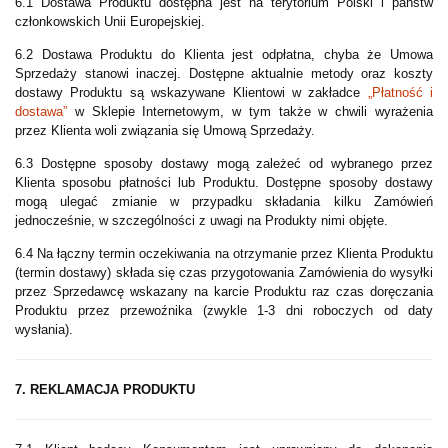
6.1 Dostawa Produktu dostępna jest na terytorium Polski i państw
członkowskich Unii Europejskiej.
6.2 Dostawa Produktu do Klienta jest odpłatna, chyba że Umowa
Sprzedaży stanowi inaczej. Dostępne aktualnie metody oraz koszty
dostawy Produktu są wskazywane Klientowi w zakładce
„Płatność i
dostawa”
w Sklepie Internetowym, w tym także w chwili wyrażenia
przez Klienta woli związania się Umową Sprzedaży.
6.3 Dostępne sposoby dostawy mogą zależeć od wybranego przez
Klienta sposobu płatności lub Produktu. Dostępne sposoby dostawy
mogą ulegać zmianie w przypadku składania kilku Zamówień
jednocześnie, w szczególności z uwagi na Produkty nimi objęte.
6.4 Na łączny termin oczekiwania na otrzymanie przez Klienta Produktu
(termin dostawy) składa się czas przygotowania Zamówienia do wysyłki
przez Sprzedawcę wskazany na karcie Produktu raz czas doręczania
Produktu przez przewoźnika (zwykle 1-3 dni roboczych od daty
wysłania).
7. REKLAMACJA PRODUKTU