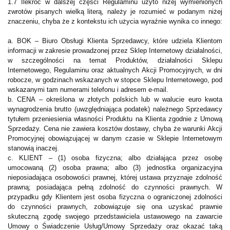
1.7 Ilekroć w dalszej części Regulaminu użyto niżej wymienionych
zwrotów pisanych wielką literą, należy je rozumieć w podanym niżej
znaczeniu, chyba że z kontekstu ich użycia wyraźnie wynika co innego:
a. BOK – Biuro Obsługi Klienta Sprzedawcy, które udziela Klientom
informacji w zakresie prowadzonej przez Sklep Internetowy działalności,
w szczególności na temat Produktów, działalności Sklepu
Internetowego, Regulaminu oraz aktualnych Akcji Promocyjnych, w dni
robocze, w godzinach wskazanych w stopce Sklepu Internetowego, pod
wskazanymi tam numerami telefonu i adresem e-mail.
b. CENA – określona w złotych polskich lub w walucie euro kwota
wynagrodzenia brutto (uwzględniająca podatek) należnego Sprzedawcy
tytułem przeniesienia własności Produktu na Klienta zgodnie z Umową
Sprzedaży. Cena nie zawiera kosztów dostawy, chyba że warunki Akcji
Promocyjnej obowiązującej w danym czasie w Sklepie Internetowym
stanowią inaczej.
c. KLIENT – (1) osoba fizyczna; albo działająca przez osobę
umocowaną (2) osoba prawna; albo (3) jednostka organizacyjna
nieposiadająca osobowości prawnej, której ustawa przyznaje zdolność
prawną; posiadająca pełną zdolność do czynności prawnych. W
przypadku gdy Klientem jest osoba fizyczna o ograniczonej zdolności
do czynności prawnych, zobowiązuje się ona uzyskać prawnie
skuteczną zgodę swojego przedstawiciela ustawowego na zawarcie
Umowy o Świadczenie Usług/Umowy Sprzedaży oraz okazać taką