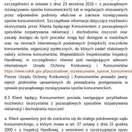
szczególności w ustawie z dnia 23 września 2016 r. o pozasądowym
rozwiązywaniu sporów konsumenckich) lub w regulacjach stosowanych
przez odpowiednie podmioty właściwe w zakresie rozwiązywania
sporów konsumenckich. Szczegółowe informacje dotyczące możliwości
skorzystania przez Klienta będącego Konsumentem z pozasądowych
sposobów rozpatrywania reklamacji i dochodzenia roszczeń oraz
zasady dostępu do tych procedur mogą być dostępne w siedzibach
oraz na stronach internetowych powiatowych (miejskich) rzeczników
konsumentów, organizacji społecznych, do których zadań statutowych
należy ochrona konsumentów, Wojewódzkich Inspektoratów Inspekcji
Handlowej, w szczególności również pod następującym adresem
internetowym Urzędu Ochrony Konkurencji i Konsumentów
https://www.uokik.gov.pl/pozasadowe_rozwiazywanie_sporow_konsumenck
Prezes Urzędu Ochrony Konkurencji i Konsumentów prowadzi jawny
rejestr podmiotów uprawnionych do prowadzenia postępowania w
sprawie pozasądowego rozwiązywania sporów konsumenckich.
8.3 Klient będący Konsumentem posiada następujące przykładowe
możliwości skorzystania z pozasądowych sposobów rozpatrywania
reklamacji i dochodzenia roszczeń:
a. Klient uprawniony jest do zwrócenia się do stałego polubownego sądu
konsumenckiego, o którym mowa w art. 37 ustawy z dnia 15 grudnia
2000 r. o Inspekcji Handlowej, z wnioskiem o rozstrzygnięcie sporu