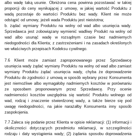
albo wadę taką usunie. Obniżona cena powinna pozostawać w takiej
proporcji do ceny wynikającej z umowy, w jakiej wartość Produktu z
wadą pozostaje do wartości Produktu bez wady. Klient nie może
odstąpić od umowy, jeżeli wada Produktu jest nieistotna;
b. żądać wymiany Produktu na wolny od wad albo usunięcia wady.
Sprzedawca jest zobowiązany wymienić wadliwy Produkt na wolny od
wad albo usunąć wadę w rozsądnym czasie bez nadmiernych
niedogodności dla Klienta; z zastrzeżeniami i na zasadach określonych
we właściwych przepisach Kodeksu cywilnego.
7.6 Klient może zamiast zaproponowanego przez Sprzedawcę
usunięcia wady żądać wymiany Produktu na wolny od wad albo zamiast
wymiany Produktu żądać usunięcia wady, chyba że doprowadzenie
Produktu do zgodności z umową w sposób wybrany przez Konsumenta
jest niemożliwe albo wymagałoby nadmiernych kosztów w porównaniu
ze sposobem proponowanym przez Sprzedawcę. Przy ocenie
nadmierności kosztów uwzględnia się wartość Produktu wolnego od
wad, rodzaj i znaczenie stwierdzonej wady, a także bierze się pod
uwagę niedogodności, na jakie narażałby Konsumenta inny sposób
zaspokojenia.
7.7 Zaleca się podanie przez Klienta w opisie reklamacji: (1) informacji i
okoliczności dotyczących przedmiotu reklamacji, w szczególności
rodzaju i daty wystąpienia wady; (2) żądania sposobu doprowadzenia