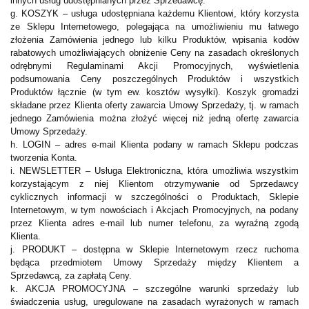
innych usług udostępnianych przez Sprzedawcę.
g. KOSZYK – usługa udostępniana każdemu Klientowi, który korzysta
ze Sklepu Internetowego, polegająca na umożliwieniu mu łatwego
złożenia Zamówienia jednego lub kilku Produktów, wpisania kodów
rabatowych umożliwiających obniżenie Ceny na zasadach określonych
odrębnymi Regulaminami Akcji Promocyjnych, wyświetlenia
podsumowania Ceny poszczególnych Produktów i wszystkich
Produktów łącznie (w tym ew. kosztów wysyłki). Koszyk gromadzi
składane przez Klienta oferty zawarcia Umowy Sprzedaży, tj. w ramach
jednego Zamówienia można złożyć więcej niż jedną ofertę zawarcia
Umowy Sprzedaży.
h. LOGIN – adres e-mail Klienta podany w ramach Sklepu podczas
tworzenia Konta.
i. NEWSLETTER – Usługa Elektroniczna, która umożliwia wszystkim
korzystającym z niej Klientom otrzymywanie od Sprzedawcy
cyklicznych informacji w szczególności o Produktach, Sklepie
Internetowym, w tym nowościach i Akcjach Promocyjnych, na podany
przez Klienta adres e-mail lub numer telefonu, za wyraźną zgodą
Klienta.
j. PRODUKT – dostępna w Sklepie Internetowym rzecz ruchoma
będąca przedmiotem Umowy Sprzedaży między Klientem a
Sprzedawcą, za zapłatą Ceny.
k. AKCJA PROMOCYJNA – szczególne warunki sprzedaży lub
świadczenia usług, uregulowane na zasadach wyrażonych w ramach