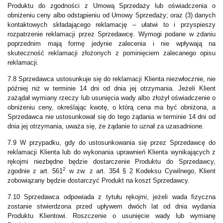
Produktu do zgodności z Umową Sprzedaży lub oświadczenia o
obniżeniu ceny albo odstąpieniu od Umowy Sprzedaży; oraz (3) danych
kontaktowych składającego reklamację – ułatwi to i przyspieszy
rozpatrzenie reklamacji przez Sprzedawcę. Wymogi podane w zdaniu
poprzednim mają formę jedynie zalecenia i nie wpływają na
skuteczność reklamacji złożonych z pominięciem zalecanego opisu
reklamacji.
7.8 Sprzedawca ustosunkuje się do reklamacji Klienta niezwłocznie, nie
później niż w terminie 14 dni od dnia jej otrzymania. Jeżeli Klient
zażądał wymiany rzeczy lub usunięcia wady albo złożył oświadczenie o
obniżeniu ceny, określając kwotę, o którą cena ma być obniżona, a
Sprzedawca nie ustosunkował się do tego żądania w terminie 14 dni od
dnia jej otrzymania, uważa się, że żądanie to uznał za uzasadnione.
7.9 W przypadku, gdy do ustosunkowania się przez Sprzedawcę do
reklamacji Klienta lub do wykonania uprawnień Klienta wynikających z
rękojmi niezbędne będzie dostarczenie Produktu do Sprzedawcy,
2
zgodnie z art. 561
w zw. z art. 354 § 2 Kodeksu Cywilnego, Klient
zobowiązany będzie dostarczyć Produkt na koszt Sprzedawcy.
7.10 Sprzedawca odpowiada z tytułu rękojmi, jeżeli wada fizyczna
zostanie stwierdzona przed upływem dwóch lat od dnia wydania
Produktu Klientowi. Roszczenie o usunięcie wady lub wymianę