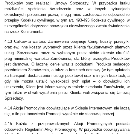
Produktów oraz realizacji Umowy Sprzedaży. W przypadku braku
możliwości spełnienia świadczenia oraz w innych sytuacjach
określonych przepisami prawa, mogą mieć zastosowanie odpowiednie
przepisy Kodeksu cywilnego, w tym art. 493-495 Kodeksu cywilnego, w
szczególności dotyczące obowiązku niezwłocznego zwrotu świadczenia
na rzecz Konsumenta.
4.13 Całkowita wartość Zamówienia obejmuje Cenę, koszty przesyłki
oraz ew. inne koszty wybranych przez Klienta fakultatywnych płatnych
usług. Sprzedawca może w wybranym przez siebie okresie określić
próg minimalnej wartości Zamówienia, dla której przesyłka Produktów
jest darmowa. O łącznej cenie wraz z podatkami Produktu będącego
przedmiotem Zamówienia, a także o kosztach dostawy (w tym opłatach
za transport, dostarczenie i usługi pocztowe) oraz o innych kosztach, a
gdy nie można ustalić wysokości tych opłat – o obowiązku ich
uiszczenia, Klient jest informowany w trakcie składania Zamówienia, w
tym także w chwili wyrażenia przez Klienta woli związania się Umową
Sprzedaży.
4.14 Akcje Promocyjne obowiązujące w Sklepie Internetowym nie łączą
się, o ile postanowienia Promocji wyraźnie nie stanowią inaczej.
4.15 Każda z przeprowadzanych Akcji Promocyjnych posiada
odpowiedni Regulamin Akcji Promocyjnej. W przypadku obowiązywania