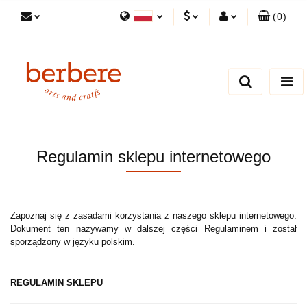
(
0
)
Polski
PLN
Zaloguj się
English
Zarejestruj się
EUR
Dodaj zgłoszenie
Zgody cookies
Regulamin sklepu internetowego
Zapoznaj się z zasadami korzystania z naszego sklepu internetowego.
Dokument ten nazywamy w dalszej części Regulaminem i został
sporządzony w języku polskim.
REGULAMIN SKLEPU