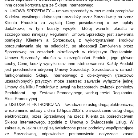
inną osobę korzystającą ze Sklepu Internetowego.
o. UMOWA SPRZEDAŻY – umowa sprzedaży w rozumieniu przepisów
Kodeksu cywilnego, dotycząca sprzedaży przez Sprzedawcę na rzecz
Klienta Produktu za zapłatą Ceny powiększonej o ew. opłaty
dodatkowe, w tym koszty wysyłki, której warunki określa w
szczególności niniejszy Regulamin. Umowa Sprzedaży jest zawierana
pomiędzy Klientem a Sprzedawcą z wykorzystaniem środków
porozumiewania się na odległość, po akceptacji Zamówienia przez
Sprzedawcę na zasadach określonych w niniejszym Regulaminie.
Umowa Sprzedaży określa w szczególności Produkt, jego główne
cechy, Cenę, koszty wysyłki oraz inne istotne warunki. Każdy Produkt
jest przedmiotem odrębnej Umowy Sprzedaży. Sprzedawca w ramach
funkcjonalności Sklepu Internetowego z obiektywnych (rzeczowo
uzasadnionych) przyczyn może zastrzec zawarcie wyłącznie jednej
Umowy dla kilku Produktów z uwagi na bezpośredni związek pomiędzy
Produktami – np. Zestawu Promocyjnego, według treści Regulaminu
Akcji Promocyjnej.
p. USŁUGA ELEKTRONICZNA – świadczenie usług drogą elektroniczną
w rozumieniu ustawy z dnia 18 lipca 2002 r. o świadczeniu usług drogą
elektroniczną, przez Sprzedawcę na rzecz Klienta za pośrednictwem
Sklepu Internetowego, zgodnie z Umową o Świadczenie Usług. W
zakresie, w jakim usługi są świadczone przez podmioty współpracujące
ze Sprzedawcą, odpowiednie postanowienia dotyczące zasad