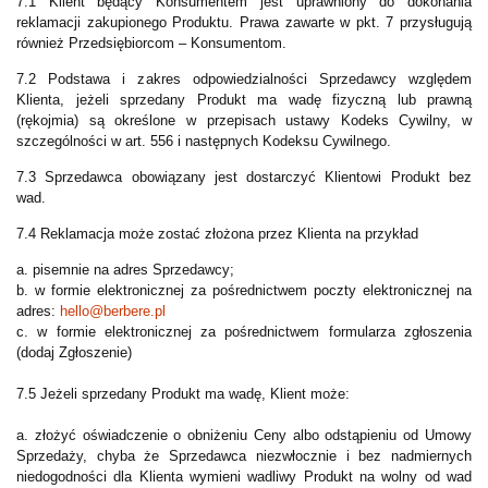
7.1 Klient będący Konsumentem jest uprawniony do dokonania
reklamacji zakupionego Produktu. Prawa zawarte w pkt. 7 przysługują
również Przedsiębiorcom – Konsumentom.
7.2 Podstawa i zakres odpowiedzialności Sprzedawcy względem
Klienta, jeżeli sprzedany Produkt ma wadę fizyczną lub prawną
(rękojmia) są określone w przepisach ustawy Kodeks Cywilny, w
szczególności w art. 556 i następnych Kodeksu Cywilnego.
7.3 Sprzedawca obowiązany jest dostarczyć Klientowi Produkt bez
wad.
7.4 Reklamacja może zostać złożona przez Klienta na przykład
a. pisemnie na adres Sprzedawcy;
b. w formie elektronicznej za pośrednictwem poczty elektronicznej na
adres:
hello@berbere.pl
c. w formie elektronicznej za pośrednictwem formularza zgłoszenia
(dodaj Zgłoszenie)
7.5 Jeżeli sprzedany Produkt ma wadę, Klient może:
a. złożyć oświadczenie o obniżeniu Ceny albo odstąpieniu od Umowy
Sprzedaży, chyba że Sprzedawca niezwłocznie i bez nadmiernych
niedogodności dla Klienta wymieni wadliwy Produkt na wolny od wad