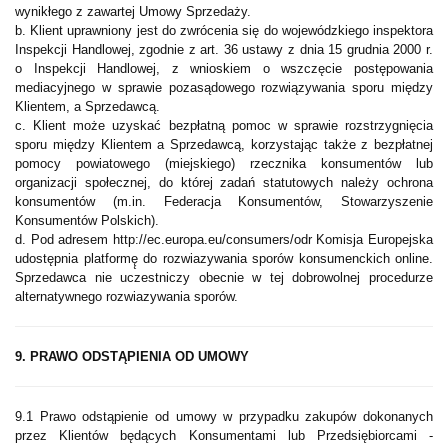
wynikłego z zawartej Umowy Sprzedaży.
b. Klient uprawniony jest do zwrócenia się do wojewódzkiego inspektora
Inspekcji Handlowej, zgodnie z art. 36 ustawy z dnia 15 grudnia 2000 r.
o Inspekcji Handlowej, z wnioskiem o wszczęcie postępowania
mediacyjnego w sprawie pozasądowego rozwiązywania sporu między
Klientem, a Sprzedawcą.
c. Klient może uzyskać bezpłatną pomoc w sprawie rozstrzygnięcia
sporu między Klientem a Sprzedawcą, korzystając także z bezpłatnej
pomocy powiatowego (miejskiego) rzecznika konsumentów lub
organizacji społecznej, do której zadań statutowych należy ochrona
konsumentów (m.in. Federacja Konsumentów, Stowarzyszenie
Konsumentów Polskich).
d. Pod adresem http://ec.europa.eu/consumers/odr Komisja Europejska
udostępnia platformę̨ do rozwiazywania sporów konsumenckich online.
Sprzedawca nie uczestniczy obecnie w tej dobrowolnej procedurze
alternatywnego rozwiazywania sporów.
9. PRAWO ODSTĄPIENIA OD UMOWY
9.1 Prawo odstąpienie od umowy w przypadku zakupów dokonanych
przez Klientów będących Konsumentami lub Przedsiębiorcami -