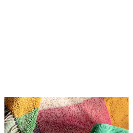
Dywan berberyjski
Dywan berberyjski
Dywan berberyjski
Cream 1.36/2.60
Cream II 1.57/2.55
Cream III 1.34/2.55
m
m
m
3900.00
4400.00
4000.00