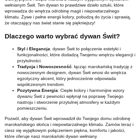
wełnianym Świt. Ten dywan to prawdziwe dzieło sztuki, które
wprowadza do wnętrza odrobinę magii i niepowtarzalnego
klimatu. Żywe i pełne energii kolory, pobudzą do życia i sprawią,
że otaczający nas świat stanie się piękniejszy!
Dlaczego warto wybrać dywan Świt?
Styl i Elegancja
: dywan Świt to połączenie estetyki i
funkcjonalności, które dodadzą Twojemu wnętrzu elegancji i
przytulności.
Tradycja i Nowoczesność
: łącząc marokańską tradycję z
nowoczesnym designem, dywan Świt wnosi do wnętrza
egzotyczny akcent, który jednocześnie odpowiada
współczesnym trendom.
Pozytywna Energia
: Ciepłe kolory i harmonijne wzory
dywanu Świt z pewności wpłynął na poprawę Twojego
nastroju i stworzenie przytulnej atmosfery w każdym
pomieszczeniu.
Pozwól, aby dywan Świt wprowadził do Twojego domu odrobinę
marokańskiego słońca i niepowtarzalnego klimatu. Zamów teraz i
ciesz się wyjątkowym połączeniem piękna, komfortu i jakości,
które oferuje nasz marokański dywan wełniany.