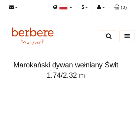
(
0
)
Polski
PLN
Zaloguj się
English
Zarejestruj się
EUR
Dodaj zgłoszenie
Zgody cookies
Marokański dywan wełniany Świt
1.74/2.32 m