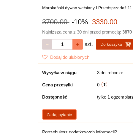
Marokański dywan wełniany I Przedsprzedaż 11
3700.00
-10%
3330.00
Najniższa cena z 30 dni przed promocją:
3870
szt.
Do koszyka
Dodaj do ulubionych
Wysyłka w ciągu
3 dni robocze
Cena przesyłki
0
Dostępność
tylko 1 egzemplar
Zadaj pytanie
Potrzebujesz dodatkowych informacji?