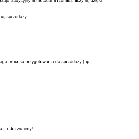
taje tradycyjnymi metodami rzemieślniczymi, dzięki
nej sprzedaży.
łnego procesu przygotowania do sprzedaży (np.
onu – oddzwonimy!