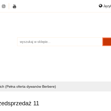
Jęz
DYWANY
PRZEDSPRZEDAŻ
CHODNIKI
P
Po
NKOWE
DANE KONTAKTOWE
O NAS
Eng
RZEDAŻ
CHODNIKI
PUFY WEŁNIANE
KAR
ch (Pełna oferta dywanów Berbere)
zedsprzedaż 11