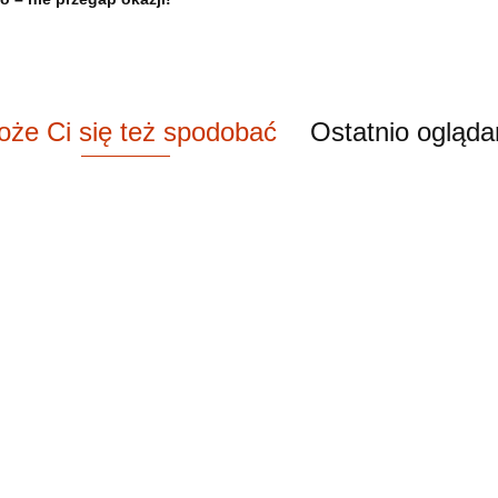
że Ci się też spodobać
Ostatnio ogląd
Dyw
berbe
ański dywan
Marokański dywan
Marokański dywan
Crea
3900
ny I
wełniany I
wełniany I
m
sprzedaż 18
Przedsprzedaż 19
Przedsprzedaż 20
00
-10%
4700.00
-10%
4400.00
-10%