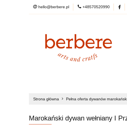
hello@berbere.pl
+48570520990
WYPRZEDAŻ
KARTY PODARU
WYPRZEDAŻ
DYWANY
PRZEDSP
DANE KONTAKTOWE
Strona główna
Pełna oferta dywanów marokański
O NAS
Marokański dywan wełniany I Pr