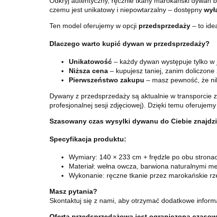
Odkryj autentyczny, ręcznie tkany marokański dywan b
czemu jest unikatowy i niepowtarzalny – dostępny
wył
Ten model oferujemy w opcji
przedsprzedaży
– to ide
Dlaczego warto kupić dywan w przedsprzedaży?
Unikatowość
– każdy dywan występuje tylko w
Niższa cena
– kupujesz taniej, zanim doliczone
Pierwszeństwo zakupu
– masz pewność, że nik
Dywany z przedsprzedaży są aktualnie w transporcie z
profesjonalnej sesji zdjęciowej). Dzięki temu oferujemy 
Szasowany czas wysylki dywanu do Ciebie znajdzi
Specyfikacja produktu:
Wymiary: 140 × 233 cm + frędzle po obu strona
Materiał: wełna owcza, barwiona naturalnymi m
Wykonanie: ręczne tkanie przez marokańskie rze
Masz pytania?
Skontaktuj się z nami, aby otrzymać dodatkowe inform
Oferta przedsprzedażowa jest ograniczona czasowo