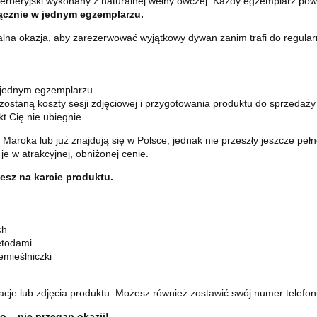
erberyjski wykonany z naturalnej wełny owczej. Każdy egzemplarz pows
ącznie w jednym egzemplarzu.
alna okazja, aby zarezerwować wyjątkowy dywan zanim trafi do regular
 jednym egzemplarzu
 zostaną koszty sesji zdjęciowej i przygotowania produktu do sprzedaży
t Cię nie ubiegnie
 Maroka lub już znajdują się w Polsce, jednak nie przeszły jeszcze pe
je w atrakcyjnej, obniżonej cenie.
esz na karcie produktu.
ch
etodami
mieślniczki
acje lub zdjęcia produktu. Możesz również zostawić swój numer telef
 – nie przegap okazji!