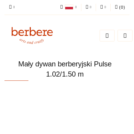
(
0
)
Polski
PLN
Zaloguj się
English
Zarejestruj się
EUR
Dodaj zgłoszenie
Zgody cookies
Mały dywan berberyjski Pulse
1.02/1.50 m