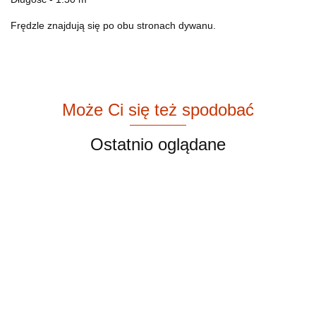
Frędzle znajdują się po obu stronach dywanu.
Może Ci się też spodobać
Ostatnio oglądane
Mały
Mały
Marokański
Marokański
Marokański
Mar
dywan
dywan
dywan
dywan
dywan
dyw
berberyjski
berberyjski
Azilal
wełniany
wełniany
weł
2100.00
2000.00
4400.00
4500.00
4500.00
440