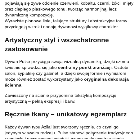
pojawiają się żywe odcienie czerwieni, kobaltu, czerni, żółci, mięty
oraz ciepłego piaskowego tonu, tworząc harmonijną, lecz
dynamiczną kompozycję.
Wyraziste pionowe linie, falujące struktury i abstrakcyjne formy
przyciągają wzrok i nadają dywanowi wyjątkowy charakter.
Artystyczny styl i wszechstronne
zastosowanie
Dywan Pulse przyciąga swoją wizualną dynamiką, dzięki czemu
świetnie sprawdza się jako
centralny punkt aranżacji
. Ozdobi
salon, sypialnię czy gabinet, a dzięki swojej formie i wymiarom
może również zostać wykorzystany jako
oryginalna dekoracja
ścienna
.
Zawieszony na ścianie przypomina tekstylną kompozycję
artystyczną – pełną ekspresji i barw.
Ręcznie tkany – unikatowy egzemplarz
Każdy dywan typu Azilal jest tworzony ręcznie, co czyni go
jedynym w swoim rodzaju. Pulse stanowi połączenie tradycyjnego
rzemiosła i nowoczesnej estetyki, wnosząc do wnętrza ciepło