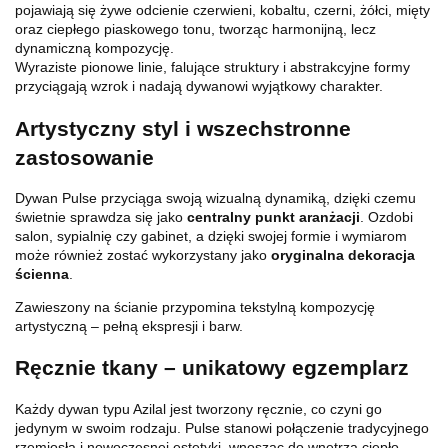
pojawiają się żywe odcienie czerwieni, kobaltu, czerni, żółci, mięty
oraz ciepłego piaskowego tonu, tworząc harmonijną, lecz
dynamiczną kompozycję.
Wyraziste pionowe linie, falujące struktury i abstrakcyjne formy
przyciągają wzrok i nadają dywanowi wyjątkowy charakter.
Artystyczny styl i wszechstronne
zastosowanie
Dywan Pulse przyciąga swoją wizualną dynamiką, dzięki czemu
świetnie sprawdza się jako
centralny punkt aranżacji
. Ozdobi
salon, sypialnię czy gabinet, a dzięki swojej formie i wymiarom
może również zostać wykorzystany jako
oryginalna dekoracja
ścienna
.
Zawieszony na ścianie przypomina tekstylną kompozycję
artystyczną – pełną ekspresji i barw.
Ręcznie tkany – unikatowy egzemplarz
Każdy dywan typu Azilal jest tworzony ręcznie, co czyni go
jedynym w swoim rodzaju. Pulse stanowi połączenie tradycyjnego
rzemiosła i nowoczesnej estetyki, wnosząc do wnętrza ciepło