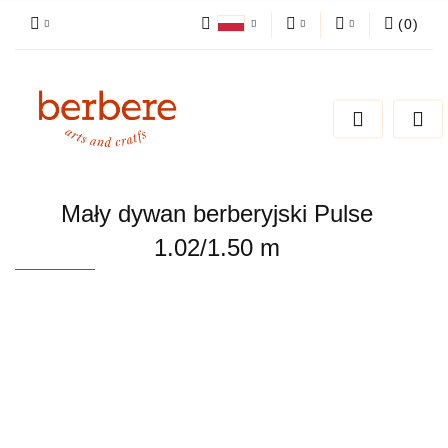
(
0
)
Polski
PLN
Zaloguj się
English
Zarejestruj się
EUR
Dodaj zgłoszenie
Zgody cookies
Mały dywan berberyjski Pulse
1.02/1.50 m