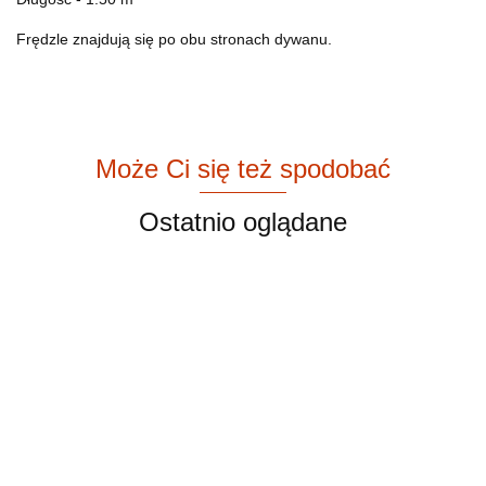
Frędzle znajdują się po obu stronach dywanu.
Może Ci się też spodobać
Ostatnio oglądane
Mały
Mały
Marokański
Marokański
Marokański
Mar
dywan
dywan
dywan
dywan
dywan
dyw
berberyjski
berberyjski
Azilal
wełniany
wełniany
weł
2100.00
2000.00
4400.00
4500.00
4500.00
440