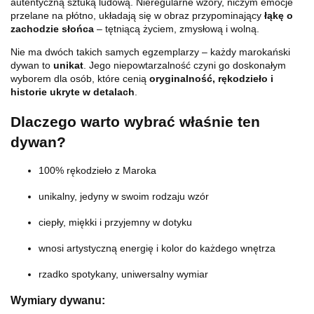
autentyczną sztuką ludową. Nieregularne wzory, niczym emocje
przelane na płótno, układają się w obraz przypominający
łąkę o
zachodzie słońca
– tętniącą życiem, zmysłową i wolną.
Nie ma dwóch takich samych egzemplarzy – każdy marokański
dywan to
unikat
. Jego niepowtarzalność czyni go doskonałym
wyborem dla osób, które cenią
oryginalność, rękodzieło i
historie ukryte w detalach
.
Dlaczego warto wybrać właśnie ten
dywan?
100% rękodzieło z Maroka
unikalny, jedyny w swoim rodzaju wzór
ciepły, miękki i przyjemny w dotyku
wnosi artystyczną energię i kolor do każdego wnętrza
rzadko spotykany, uniwersalny wymiar
Wymiary dywanu: