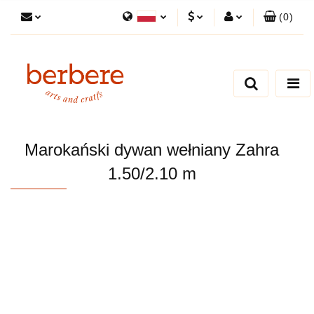
(
0
)
Polski
PLN
Zaloguj się
English
Zarejestruj się
EUR
Dodaj zgłoszenie
Zgody cookies
Marokański dywan wełniany Zahra
1.50/2.10 m