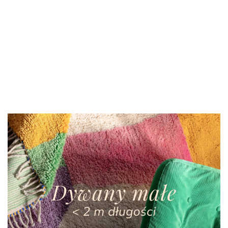
Dywan
Dywan
Dywan
berberyjski
berberyjski
berberyjski
Marokański
Cream
Cream II
Cream III
3900.00
dywan wełniany
4400.00
4000.00
1.36/2.60 m
1.57/2.55 m
1.34/2.55 m
Spring IV
4500.00
-11%
1.65/2.36 m
4000.00