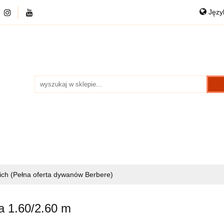
Jęz
DYWANY
PRZEDSPRZEDAŻ
CHODNIKI
P
Po
NKOWE
DANE KONTAKTOWE
O NAS
Eng
RZEDAŻ
CHODNIKI
PUFY WEŁNIANE
KAR
ch (Pełna oferta dywanów Berbere)
a 1.60/2.60 m