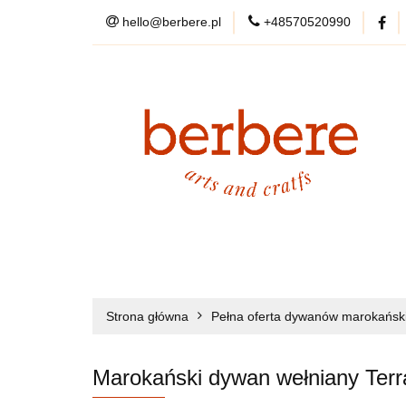
hello@berbere.pl
+48570520990
WYPRZEDAŻ
KARTY PODARU
WYPRZEDAŻ
DYWANY
PRZEDSP
DANE KONTAKTOWE
Strona główna
Pełna oferta dywanów marokański
O NAS
Marokański dywan wełniany Terr