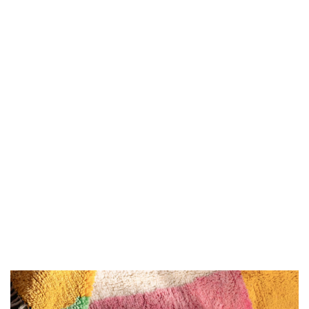
Dywan
berberyjski
Marokański dywan
Cream
Kremowy marokański
3900.00
wełniany Melora
1.36/2.60 m
dywan wełniany
1.07/1.57 m
2.60/3.46 m
2100.00
-10%
9800.00
1900.00