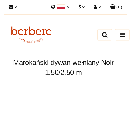
(
0
)
Polski
PLN
Zaloguj się
English
Zarejestruj się
EUR
Dodaj zgłoszenie
Zgody cookies
Marokański dywan wełniany Noir
1.50/2.50 m