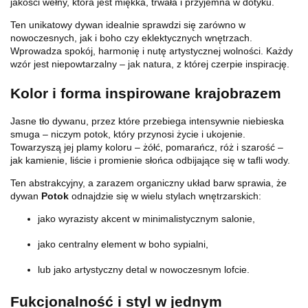
jakości wełny, która jest miękka, trwała i przyjemna w dotyku.
Ten unikatowy dywan idealnie sprawdzi się zarówno w
nowoczesnych, jak i boho czy eklektycznych wnętrzach.
Wprowadza spokój, harmonię i nutę artystycznej wolności. Każdy
wzór jest niepowtarzalny – jak natura, z której czerpie inspirację.
Kolor i forma inspirowane krajobrazem
Jasne tło dywanu, przez które przebiega intensywnie niebieska
smuga – niczym potok, który przynosi życie i ukojenie.
Towarzyszą jej plamy koloru – żółć, pomarańcz, róż i szarość –
jak kamienie, liście i promienie słońca odbijające się w tafli wody.
Ten abstrakcyjny, a zarazem organiczny układ barw sprawia, że
dywan
Potok
odnajdzie się w wielu stylach wnętrzarskich:
jako wyrazisty akcent w minimalistycznym salonie,
jako centralny element w boho sypialni,
lub jako artystyczny detal w nowoczesnym lofcie.
Fukcjonalność i styl w jednym