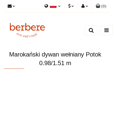
(
0
)
Polski
PLN
Zaloguj się
English
Zarejestruj się
EUR
Dodaj zgłoszenie
Zgody cookies
Marokański dywan wełniany Potok
0.98/1.51 m