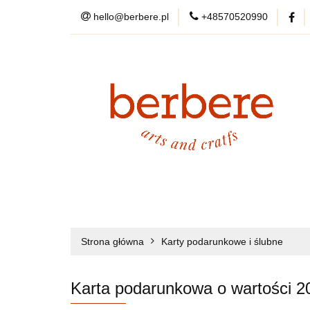
hello@berbere.pl
+48570520990
WYPRZEDAŻ
KARTY PODARU
WYPRZEDAŻ
DYWANY
PRZEDSP
DANE KONTAKTOWE
Strona główna
Karty podarunkowe i ślubne
O NAS
Karta podarunkowa o wartości 2