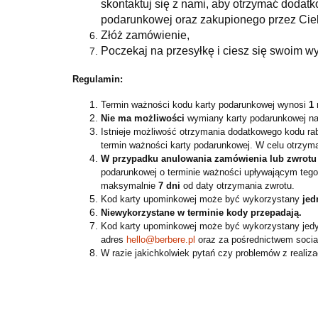
skontaktuj
się z nami, aby otrzymać dodatk
podarunkowej oraz zakupionego przez Cieb
Złóż zamówienie,
Poczekaj na przesyłkę i ciesz się swoim
Regulamin:
Termin ważności kodu karty podarunkowej wynosi
1 
Nie ma możliwości
wymiany karty podarunkowej na
Istnieje możliwość otrzymania dodatkowego kodu ra
termin ważności karty podarunkowej. W celu otrzym
W przypadku anulowania zamówienia lub zwrotu
podarunkowej o terminie ważności upływającym tego
maksymalnie
7 dni
od daty otrzymania zwrotu.
Kod karty upominkowej może być wykorzystany
jed
Niewykorzystane w terminie kody przepadają.
Kod karty upominkowej może być wykorzystany jedy
adres
hello@berbere.pl
oraz za pośrednictwem socia
W razie jakichkolwiek pytań czy problemów z reali