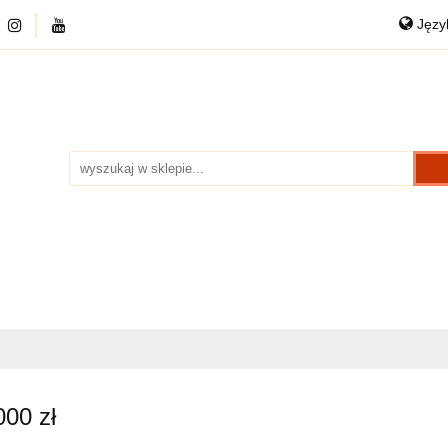
Jęz
DYWANY
PRZEDSPRZEDAŻ
CHODNIKI
P
Po
NKOWE
DANE KONTAKTOWE
O NAS
Eng
RZEDAŻ
CHODNIKI
PUFY WEŁNIANE
KAR
000 zł