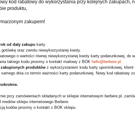
owy kod rabatowy do wykorzystania przy kolejnych zakupach, n
ie produktu,
 wymarzonym zakupem!
rok od daty zakupu
karty.
 gotówkę oraz zwrotu niewykorzystanej kwoty.
batowego o wartości równej niewykorzystanej kwoty karty podarunkowej, do 
ania takiego kodu prosimy o kontakt mailowy z BOK
hello@berbere.pl
 zakupionych produktów
z wykorzystaniem kodu karty upominkowej, klient 
 samego dnia co termin ważności karty podarunkowej.
Nowy kod rabatowy zo
nokrotnie.
nie przy zamówieniach składanych w sklepie internetowym berbere.pl, zamó
l mediów sklepu internetowego Berbere.
zacją kodów prosimy o kontakt z BOK sklepu.